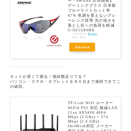
ー・SWANS 共同開発】
ゲーミンググラス 日本製
ブルーライトカット率
87% 色調を変えないグレ
ーレンズ採用 光の強さを
落とし目への負荷を軽減
G-G01G80BK
created by
Rinker
エレコム
Amazon
ネットが遅くて困る！接続数足りてる？
パソコン・スマホ・タブレットを８０台まで接続できてこ
の値段。
TP-Link WiFi ルーター
WiFi6 PS5 対応 無線LAN
11ax AX5400 4804
Mbps (5 GHz) + 574
Mbps (2.4 GHz)
OneMesh対応 メーカー
保証３年 Archer AX73/A