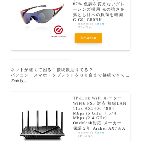
87% 色調を変えないグレ
ーレンズ採用 光の強さを
落とし目への負荷を軽減
G-G01G80BK
created by
Rinker
エレコム
Amazon
ネットが遅くて困る！接続数足りてる？
パソコン・スマホ・タブレットを８０台まで接続できてこ
の値段。
TP-Link WiFi ルーター
WiFi6 PS5 対応 無線LAN
11ax AX5400 4804
Mbps (5 GHz) + 574
Mbps (2.4 GHz)
OneMesh対応 メーカー
保証３年 Archer AX73/A
created by
Rinker
TP-LINK