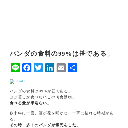
パンダの食料の99%は笹である。
Line
Facebook
Twitter
LinkedIn
Email
共
有
パンダの食料は99%が笹である。
ほぼ笹しか食べないこの肉食動物。
食べる量が半端ない。
数十年に一度、笹が花を咲かせ、一斉に枯れる時期があ
る。
その時、多くのパンダが餓死をした。