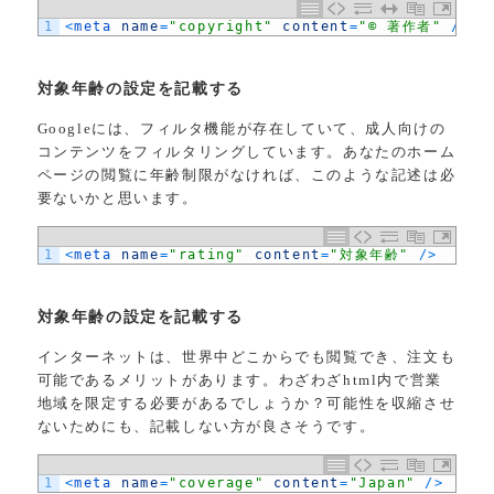
1
<
meta 
name
=
"copyright"
content
=
"© 著作者"
/
>
対象年齢の設定を記載する
Googleには、フィルタ機能が存在していて、成人向けの
コンテンツをフィルタリングしています。あなたのホーム
ページの閲覧に年齢制限がなければ、このような記述は必
要ないかと思います。
1
<
meta 
name
=
"rating"
content
=
"対象年齢"
/
>
対象年齢の設定を記載する
インターネットは、世界中どこからでも閲覧でき、注文も
可能であるメリットがあります。わざわざhtml内で営業
地域を限定する必要があるでしょうか？可能性を収縮させ
ないためにも、記載しない方が良さそうです。
1
<
meta 
name
=
"coverage"
content
=
"Japan"
/
>