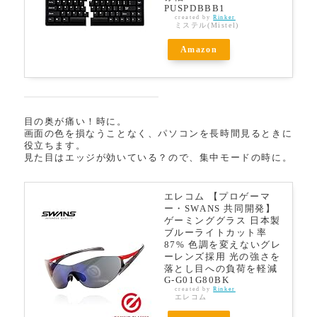
PUSPDBBB1
created by
Rinker
ミステル(Mistel)
Amazon
目の奥が痛い！時に。
画面の色を損なうことなく、パソコンを長時間見るときに
役立ちます。
見た目はエッジが効いている？ので、集中モードの時に。
エレコム 【プロゲーマ
ー・SWANS 共同開発】
ゲーミンググラス 日本製
ブルーライトカット率
87% 色調を変えないグレ
ーレンズ採用 光の強さを
落とし目への負荷を軽減
G-G01G80BK
created by
Rinker
エレコム