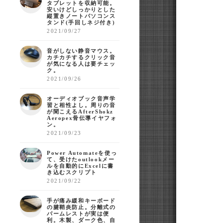
タブレットを収納可能。
安いけどしっかりとした
縦置きノートパソコンス
タンド(手回しネジ付き)
2021/09/27
音がしない静音マウス。
カチカチするクリック音
が気になる人は要チェッ
ク。
2021/09/26
オーディオブック音声学
習と相性よし。周りの音
が聞こえるAfterShokz
Aeropex骨伝導イヤフォ
ン。
2021/09/23
Power Automateを使っ
て、受けたoutlookメー
ルを自動的にExcelに書
き込むスクリプト
2021/09/22
手が痛み緩和キーボード
の腱鞘炎防止。分離式の
パームレストが実は便
利。木製、ダーク色、自