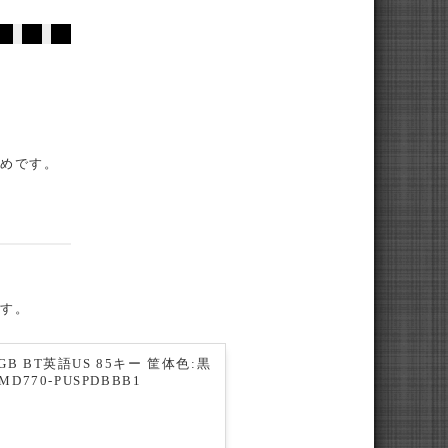
すめです。
ます。
 RGB BT英語US 85キー 筐体色:黒
MD770-PUSPDBBB1