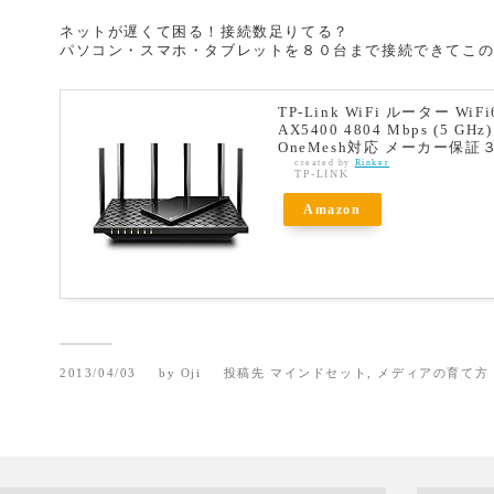
ネットが遅くて困る！接続数足りてる？
パソコン・スマホ・タブレットを８０台まで接続できてこ
TP-Link WiFi ルーター WiF
AX5400 4804 Mbps (5 GHz) 
OneMesh対応 メーカー保証３年 
created by
Rinker
TP-LINK
Amazon
2013/04/03
by
Oji
投稿先
マインドセット
,
メディアの育て方