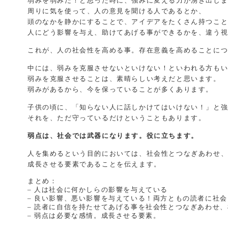
弱みを弱みだ！と思った時に、強みに変える力が湧き出し
周りに気を使って、人の意見を聞ける人であるとか、
頭のなかを静かにすることで、アイデアをたくさん持つこ
人にどう影響を与え、助けてあげる事ができるかを、違う
これが、人の社会性を高める事。存在意義を高めることに
中には、弱みを克服させないといけない！といわれる方も
弱みを克服させることは、素晴らしい考えだと思います。
弱みがあるから、今を保っていることが多くあります。
子供の頃に、「知らない人に話しかけてはいけない！」と
それを、ただ守っているだけということもあります。
弱点は、社会では武器になります。役に立ちます。
人を集めるという目的においては、社会性とつなぎあわせ
成長させる要素であることを伝えます。
まとめ：
– 人は社会に何かしらの影響を与えている
– 良い影響、悪い影響を与えている！両方ともの読者に社
– 読者に自信を持たせてあげる事を社会性とつなぎあわせ
– 弱点は必要な感情。成長させる要素。