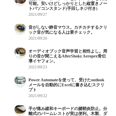
可能。安いけどしっかりとした縦置きノー
トパソコンスタンド(手回しネジ付き)
2021/09/27
音がしない静音マウス。カチカチするクリ
ック音が気になる人は要チェック。
2021/09/26
オーディオブック音声学習と相性よし。周
りの音が聞こえるAfterShokz Aeropex骨伝
導イヤフォン。
2021/09/23
Power Automateを使って、受けたoutlook
メールを自動的にExcelに書き込むスクリ
プト
2021/09/22
手が痛み緩和キーボードの腱鞘炎防止。分
離式のパームレストが実は便利。木製、ダ