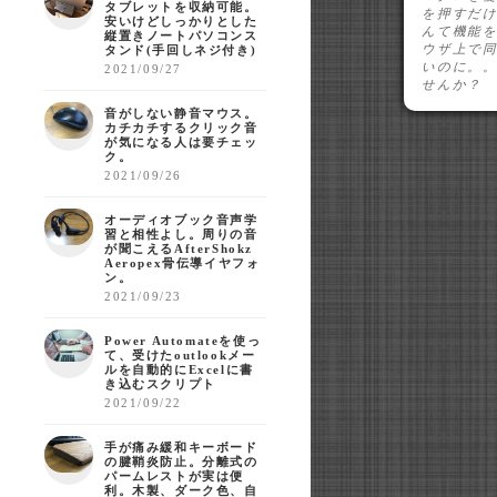
タブレットを収納可能。
を押すだ
安いけどしっかりとした
んて機能
縦置きノートパソコンス
ウザ上で
タンド(手回しネジ付き)
いのに。
2021/09/27
せんか？
音がしない静音マウス。
カチカチするクリック音
が気になる人は要チェッ
ク。
2021/09/26
オーディオブック音声学
習と相性よし。周りの音
が聞こえるAfterShokz
Aeropex骨伝導イヤフォ
ン。
2021/09/23
Power Automateを使っ
て、受けたoutlookメー
ルを自動的にExcelに書
き込むスクリプト
2021/09/22
手が痛み緩和キーボード
の腱鞘炎防止。分離式の
パームレストが実は便
利。木製、ダーク色、自