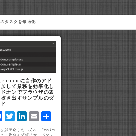
々のタスクを最適化
oxとchromeに自作のアド
追加して業務を効率化し
アドオンでブラウザの表
を抜き出すサンプルのダ
ード
ine
Facebook
Twitter
LinkedIn
Email
共
有
を効率化したい方へ。Excelの
使って動作を記憶させ、ボタン