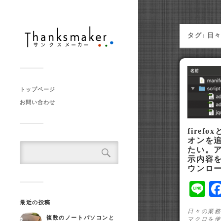
タグ:
日
トップページ
お問い合わせ
firef
オンを
たい。
示内容
ウンロ
L
最近の投稿
日々の業務
複数のノートパソコンと
マクロを